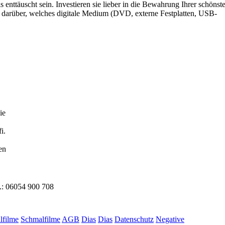
is
enttäuscht sein. Investieren sie lieber in die Bewahrung Ihrer schönst
e darüber, welches
digitale Medium (DVD, externe Festplatten, USB-
ie
i.
en
.: 06054 900 708
lfilme
Schmalfilme
AGB
Dias
Dias
Datenschutz
Negative