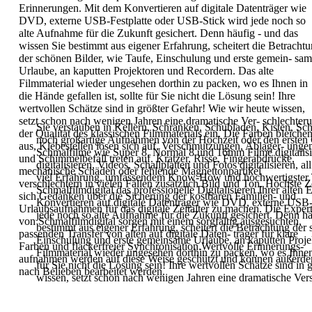
Erinnerungen
.
Mit dem Konvertieren
auf digitale Datenträger wie
DVD,
externe USB-Festplatte oder USB-Stick
wird jede noch so
alte Aufnahme für
die Zukunft gesichert. Denn häufig -
und das
wissen Sie bestimmt aus
eigener Erfahrung, scheitert die
Betrachtu
der schönen Bilder, wie
Taufe, Einschulung und erste gemein-
sam
Urlaube, an kaputten Projektoren
und Recordern. Das alte
Filmmaterial
wieder ungesehen dorthin zu packen,
wo es Ihnen in
die Hände gefallen ist,
sollte für Sie nicht die Lösung sein!
Ihre
wertvollen Schätze sind in größter
Gefahr!
Wie wir heute wissen,
setzt schon nach
wenigen Jahren eine dramatische Ver-
schlechter
Sie verstauben in Kellern, Schränken, Schubladen,
Kisten, Sc
der Qualität des
klassischen Filmmaterials ein. Die
Farben bleiche
noch großartige Aufnahmen von der
Hochzeit oder den ersten
aus, Klebestellen lösen
sich auf, Verschmutzungen, Ablager-
unge
Schmalfilme wie Super 8, Normal 8 und 16mm Filme
digitali
und Schimmelbefall treten auf.
Kratzer, Risse, Fingerabdrücke,
digitalisieren, Videos,
Schallplatten und Fotos digitalisieren, al
mechanische Schäden oder fehlende
Magnettonpartikel
viel Erfahrung, umfassendem
Know-How und hochwertigster 
verschlechtern in
vielen Fällen zusätzlich Bild und Ton.
Höchste Z
Schmalfilmdigital das professionelle Digitalisieren Ihrer
alten 
sich Gedanken über die
Sicherung der kostbaren Familien- und
Konvertieren auf digitale
Datenträger wie DVD, externe USB-
Urlaubsaufnahmen für das digitale
Zeitalter zu machen. Die Exper
jede noch so alte Aufnahme für die Zukunft
gesichert. Denn hä
von
Schmalfilmdigital sorgen mit einem
sorgfältig ausgesuchten,
bestimmt aus
eigener Erfahrung, scheitert die Betrachtung der
passenden
Transfer von alten auf digitale Daten-
träger für klare
Einschulung und erste
gemeinsame Urlaube, an kaputten Proj
Farben und flackerfreier
Synchronisation.Wertvolle Erinnerungs-
Filmmaterial wieder ungesehen
dorthin zu packen, wo es Ihne
aufnahmen werden auf diese Weise
geschützt und können außerd
für Sie nicht die Lösung sein!
Ihre wertvollen Schätze sind in 
nach
Belieben bearbeitet werden.
wissen, setzt schon nach wenigen Jahren
eine dramatische Vers