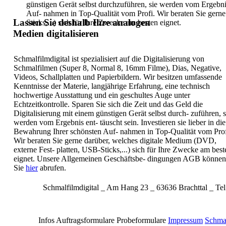
günstigen Gerät selbst durchzuführen, sie werden vom Ergebn
Auf-
nahmen in Top-Qualität vom Profi. Wir beraten Sie gern
Lassen Sie deshalb Ihre analogen
Sticks,...) sich für Ihre Zwecke
am besten eignet.
Medien digitalisieren
Schmalfilmdigital ist spezialisiert auf
die Digitalisierung von
Schmalfilmen
(Super 8, Normal 8, 16mm Filme), Dias,
Negative,
Videos, Schallplatten und
Papierbildern. Wir besitzen umfassende
Kenntnisse der Materie, langjährige
Erfahrung, eine technisch
hochwertige
Ausstattung und ein geschultes Auge
unter
Echtzeitkontrolle. Sparen Sie sich
die Zeit und das Geld die
Digitalisierung
mit einem günstigen Gerät selbst durch-
zuführen, s
werden vom Ergebnis ent-
täuscht sein. Investieren sie lieber in
die
Bewahrung Ihrer schönsten Auf-
nahmen in Top-Qualität vom Prof
Wir
beraten Sie gerne darüber, welches
digitale Medium (DVD,
externe Fest-
platten, USB-Sticks,...) sich für Ihre
Zwecke am best
eignet.
Unsere Allgemeinen Geschäftsbe-
dingungen AGB können
Sie
hier
abrufen.
Schmalfilmdigital _ Am Hang 23 _ 63636 Brachttal _ Tel
Infos
Auftragsformulare
Probeformulare
Impressum
Schma