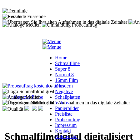
Home
Schmalfilme
Super 8
Normal 8
16mm Film
Dias
Negative
Schallplatten
Videos
Papierbilder
Preisliste
Probeauftrag
Impressum
Kontakt
Schmalfilmdigital digitalisiert
Referenzen