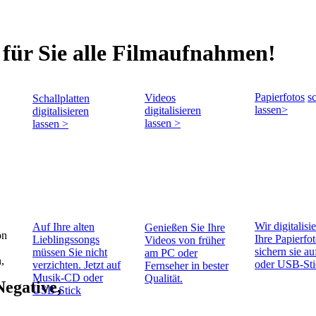
t für Sie alle Filmaufnahmen!
Papierfotos
s
Videos
Schallplatten
lassen>
digitalisieren
digitalisieren
lassen >
lassen >
Wir digitalisi
Auf Ihre alten
Genießen Sie Ihre
on
Ihre
Papierfo
Lieblingssongs
Videos von früher
sichern sie 
müssen Sie nicht
am PC oder
,
oder USB-Sti
verzichten. Jetzt auf
Fernseher in bester
Musik-CD oder
Qualität.
Negative,
USB-Stick