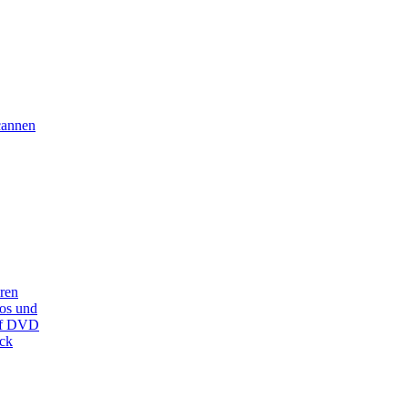
cannen
eren
tos und
auf DVD
ck