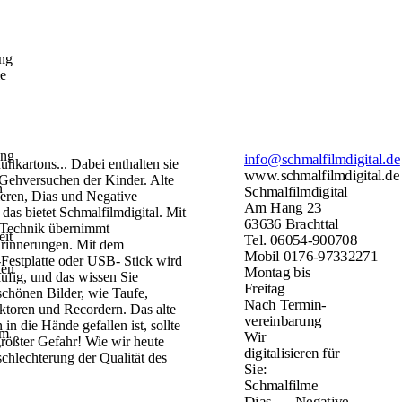
ng
e
ung
info@schmalfilmdigital.de
huhkartons...
Dabei enthalten sie
n
www.schmalfilmdigital.de
 Gehversuchen der Kinder. Alte
n
Schmalfilmdigital
sieren, Dias und Negative
Am Hang 23
l das bietet
Schmalfilmdigital. Mit
63636 Brachttal
Technik übernimmt
eit
Tel. 06054-900708
Erinnerungen
.
Mit dem
Mobil 0176-97332271
Festplatte oder USB-
Stick wird
ten
Montag bis
ufig, und das wissen Sie
Freitag
schönen Bilder, wie Taufe,
Nach Termin-
ektoren und
Recordern. Das alte
vereinbarung
n in die Hände gefallen
ist, sollte
em
Wir
größter Gefahr!
Wie wir heute
digitalisieren für
chlechterung der Qualität des
Sie:
Schmalfilme
Dias
Negative